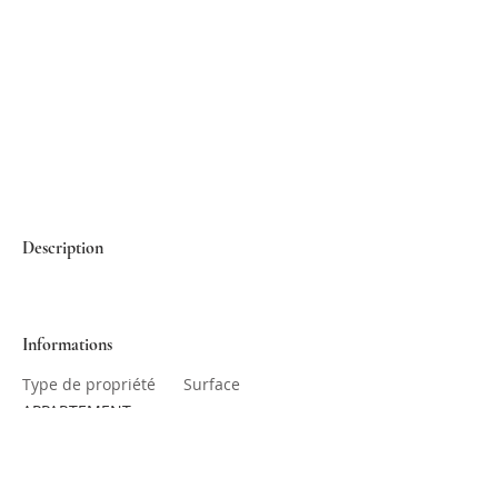
Description
Informations
Type de propriété
Surface
APPARTEMENT
Chambres
Salles de bain
1